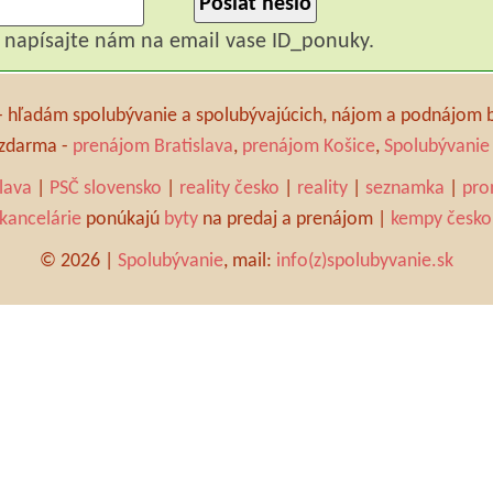
 napísajte nám na email vase ID_ponuky.
 - hľadám spolubývanie a spolubývajúcich, nájom a podnájom 
a zdarma -
prenájom Bratislava
,
prenájom Košice
,
Spolubývanie 
slava
|
PSČ slovensko
|
reality česko
|
reality
|
seznamka
|
pro
 kancelárie
ponúkajú
byty
na predaj a prenájom |
kempy česko
© 2026 |
Spolubývanie
, mail:
info(z)spolubyvanie.sk