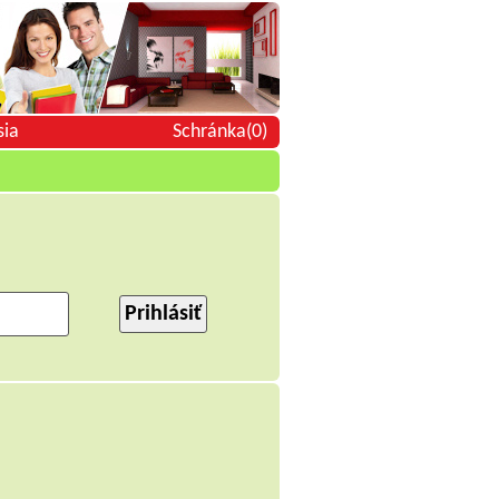
sia
Schránka(0)