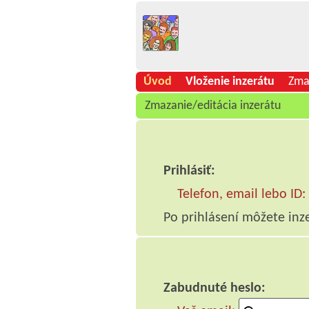
Úvod
Vloženie inzerátu
Zma
Zmazanie/editácia inzerátu
Prihlásiť:
Telefon, email lebo ID:
Po prihlásení môžete inz
Zabudnuté heslo: