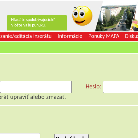
Hľadáte spolubývajúcich?
Vložte Vašu punuku.
zanie/editácia inzerátu
Informácie
Ponuky MAPA
Disku
Heslo:
erát upraviť alebo zmazať.