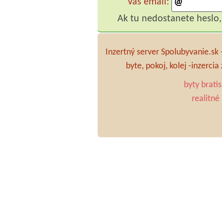
Vaš email:
Ak tu nedostanete heslo,
Inzertný server Spolubyvanie.sk
byte, pokoj, kolej -inzerci
byty brati
realitné