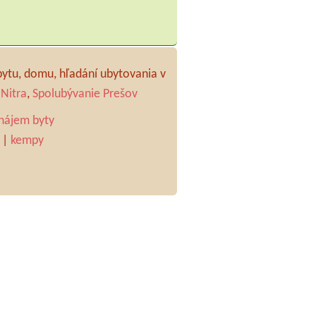
bytu, domu, hľadání ubytovania v
Nitra
,
Spolubývanie Prešov
nájem byty
|
kempy